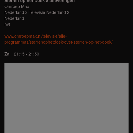
Sterren op het Doek 8 afleveringen
Omroep Max
Nederland 2 Televisie Nederland 2
Nederland
nvt
www.omroepmax.nl/televisie/alle-
programmas/sterrenophetdoek/over-sterren-op-het-doek/
Za
21:15 - 21:50